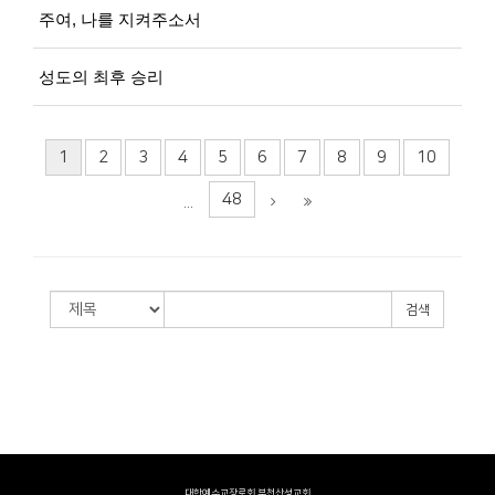
주여, 나를 지켜주소서
성도의 최후 승리
1
2
3
4
5
6
7
8
9
10
48
...
검색
대한예수교장로회 부천산성교회