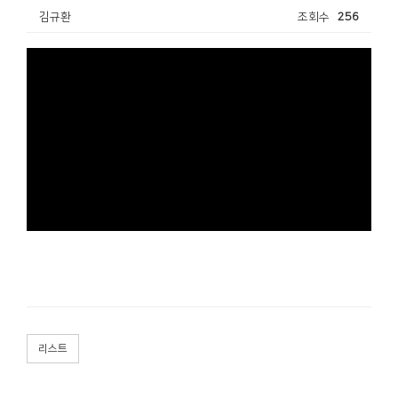
김규환
조회수
256
리스트