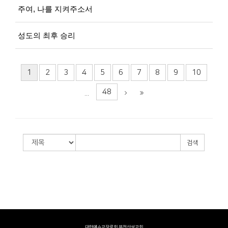
주여, 나를 지켜주소서
성도의 최후 승리
1
2
3
4
5
6
7
8
9
10
48
...
검색
대한예수교장로회 부천산성교회