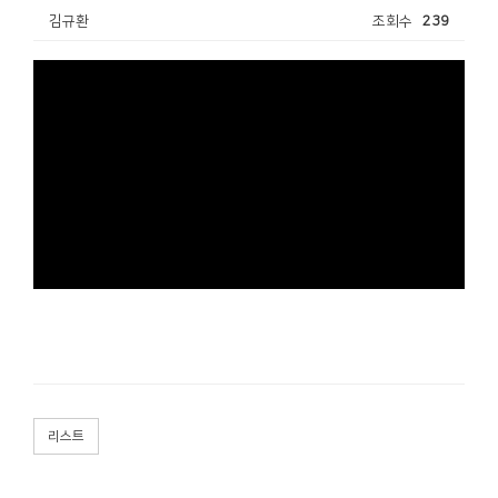
김규환
조회수
239
리스트