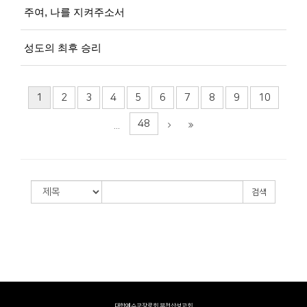
주여, 나를 지켜주소서
성도의 최후 승리
1
2
3
4
5
6
7
8
9
10
48
...
검색
대한예수교장로회 부천산성교회