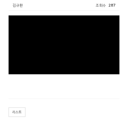
김규환
조회수
287
리스트