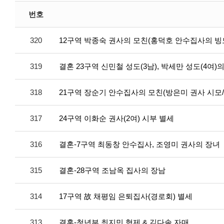
번호
320
12구역 박종숙 권사의 모친(홍덕호 안수집사의 빙모/
319
결혼 23구역 신민철 성도(3남), 박세만 성도(4여)
318
21구역 장순기 안수집사의 모친(방은미 권사 시모/ 
317
24구역 이화순 권사(2여) 시부 별세
316
결혼-7구역 최동창 안수집사, 조영미 권사의 장녀
315
결혼-28구역 조남옥 집사의 장남
314
17구역 故 채평임 은퇴집사(경로회) 별세
313
결혼-청년부 최지민 형제 & 김다솔 자매