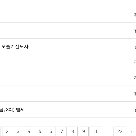
녀 오슬기전도사
, 3여) 별세
2
3
4
5
6
7
8
9
10
22
...