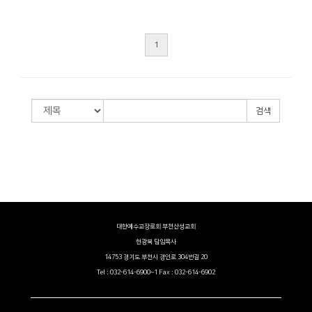
1
검색
대한예수교장로회 부천산성교회
현광복 담임목사
14753 경기도 부천시 경인로 304번길 20
Tel : 032-614-6900~1 Fax : 032-614-6902