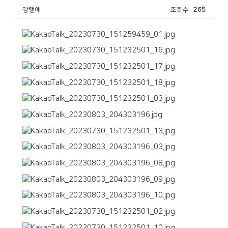
강행애
조회수
265